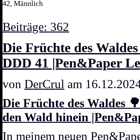
42, Männlich
Beiträge: 362
Die Früchte des Walde
DDD 41 |Pen&Paper Let
von
DerCrul
am 16.12.2024
Die Früchte des Waldes 
den Wald hinein |Pen&Pap
In meinem neuen Pen&Paper