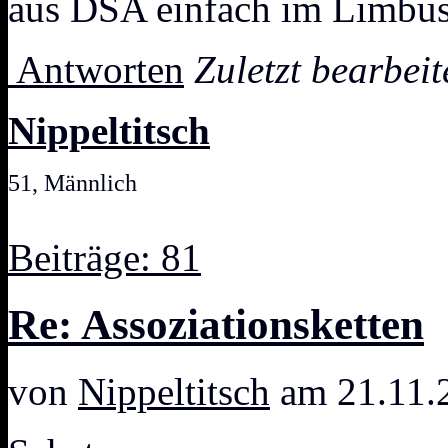
aus DSA einfach im Limbus
Antworten
Zuletzt bearbei
Nippeltitsch
51, Männlich
Beiträge: 81
Re: Assoziationsketten
von
Nippeltitsch
am 21.11.