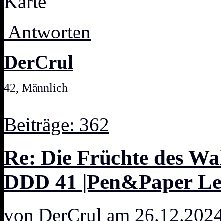
Karte
Antworten
DerCrul
42, Männlich
Beiträge: 362
Re: Die Früchte des W
DDD 41 |Pen&Paper Let
von
DerCrul
am 26.12.2024