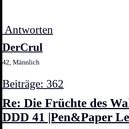
Antworten
DerCrul
42, Männlich
Beiträge: 362
Re: Die Früchte des W
DDD 41 |Pen&Paper Let