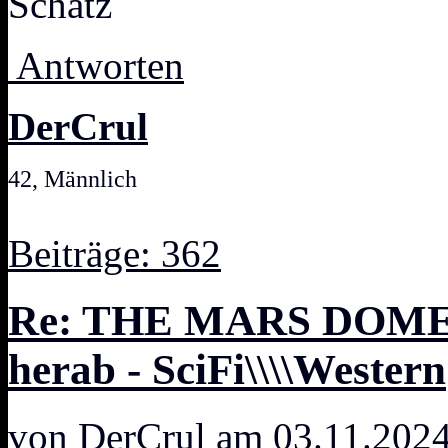
Schatz
Antworten
DerCrul
42, Männlich
Beiträge: 362
Re: THE MARS DOME
herab - SciFi\\\\Western
von
DerCrul
am 03.11.2024