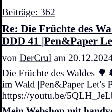
Beiträge: 362
Re: Die Früchte des W
DDD 41 |Pen&Paper Let
von
DerCrul
am 20.12.2024
Die Früchte des Waldes 
im Wald |Pen&Paper Let's 
https://youtu.be/5QLH_J
Mein Webshop mit handver