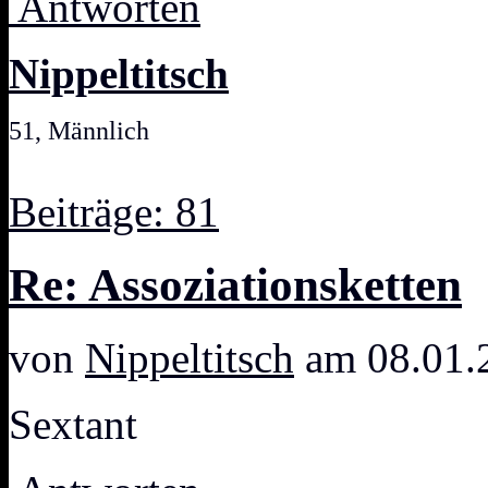
Antworten
Nippeltitsch
51, Männlich
Beiträge: 81
Re: Assoziationsketten
von
Nippeltitsch
am 08.01.
Sextant