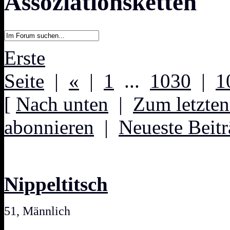
Assoziationsketten
Erste
Seite
|
«
|
1
...
1030
|
1
[
Nach unten
|
Zum letzten
abonnieren
|
Neueste Beitr
Nippeltitsch
51, Männlich