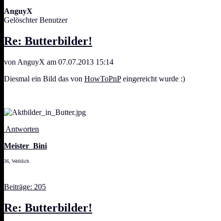
AnguyX
Gelöschter Benutzer
Re: Butterbilder!
von AnguyX am 07.07.2013 15:14
Diesmal ein Bild das von
HowToPnP
eingereicht wurde :)
Antworten
Meister_Bini
36, Weiblich
Beiträge: 205
Re: Butterbilder!