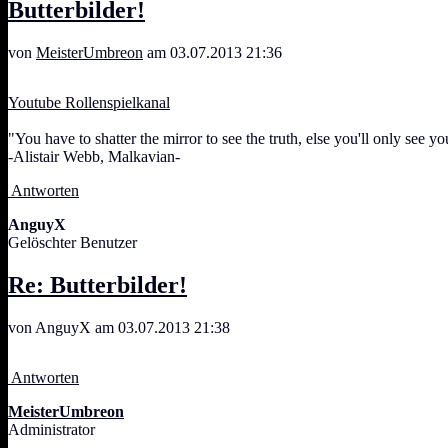
Butterbilder!
von
MeisterUmbreon
am 03.07.2013 21:36
Youtube Rollenspielkanal
"You have to shatter the mirror to see the truth, else you'll only see yo
-Alistair Webb, Malkavian-
Antworten
AnguyX
Gelöschter Benutzer
Re: Butterbilder!
von AnguyX am 03.07.2013 21:38
Antworten
MeisterUmbreon
Administrator