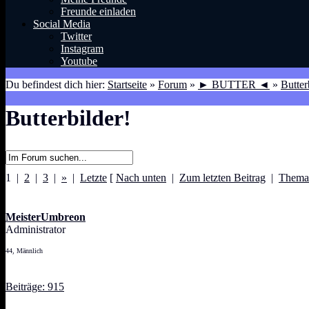
Freunde einladen
Social Media
Twitter
Instagram
Youtube
Du befindest dich hier:
Startseite
»
Forum
»
► BUTTER ◄
»
Butter
Butterbilder!
1 |
2
|
3
|
»
|
Letzte
[
Nach unten
|
Zum letzten Beitrag
|
Thema
MeisterUmbreon
Administrator
44, Männlich
Beiträge: 915