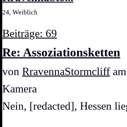
24, Weiblich
Beiträge: 69
Re: Assoziationsketten
von
RravennaStormcliff
am 
Kamera
Nein, [redacted], Hessen li