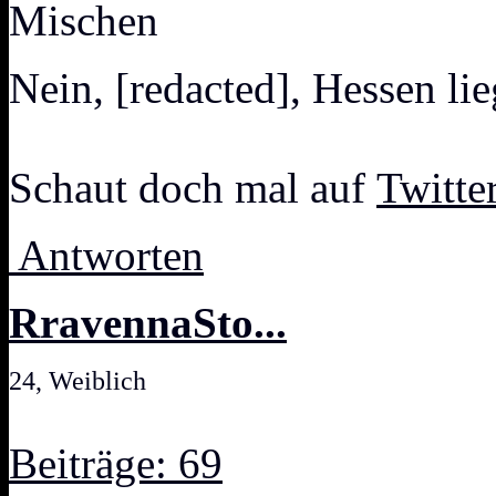
Mischen
Nein, [redacted], Hessen li
Schaut doch mal auf
Twitte
Antworten
RravennaSto...
24, Weiblich
Beiträge: 69