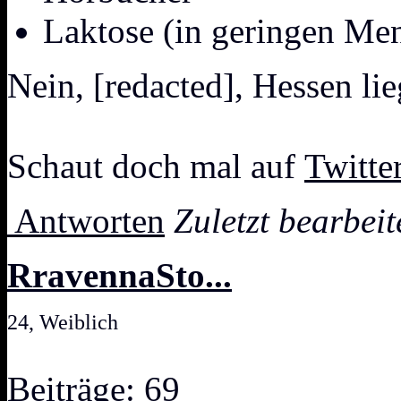
Laktose (in geringen Me
Nein, [redacted], Hessen li
Schaut doch mal auf
Twitte
Antworten
Zuletzt bearbei
RravennaSto...
24, Weiblich
Beiträge: 69