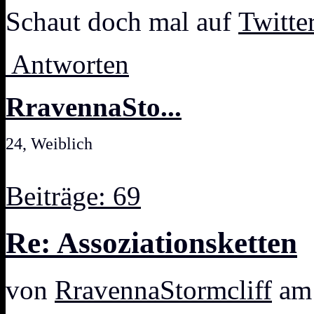
Schaut doch mal auf
Twitte
Antworten
RravennaSto...
24, Weiblich
Beiträge: 69
Re: Assoziationsketten
von
RravennaStormcliff
am 