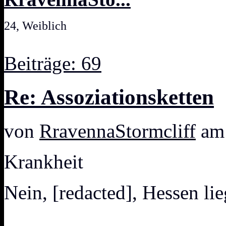
24, Weiblich
Beiträge: 69
Re: Assoziationsketten
von
RravennaStormcliff
am 
Krankheit
Nein, [redacted], Hessen li