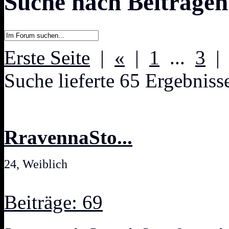
Suche nach Beiträgen
Erste Seite
|
«
|
1
...
3
Suche lieferte 65 Ergebniss
RravennaSto...
24, Weiblich
Beiträge: 69