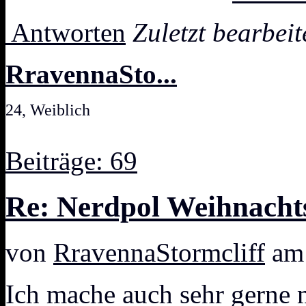
Antworten
Zuletzt bearbei
RravennaSto...
24, Weiblich
Beiträge: 69
Re: Nerdpol Weihnacht
von
RravennaStormcliff
am 
Ich mache auch sehr gerne 