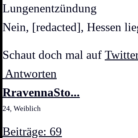
Lungenentzündung
Nein, [redacted], Hessen li
Schaut doch mal auf
Twitte
Antworten
RravennaSto...
24, Weiblich
Beiträge: 69