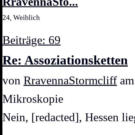
RravennaSto...
24, Weiblich
Beiträge: 69
Re: Assoziationsketten
von
RravennaStormcliff
am 
Mikroskopie
Nein, [redacted], Hessen li