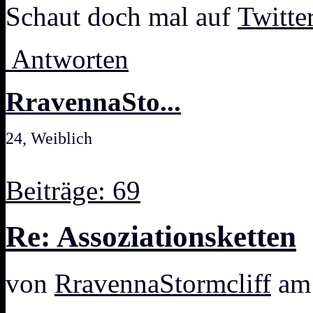
Schaut doch mal auf
Twitte
Antworten
RravennaSto...
24, Weiblich
Beiträge: 69
Re: Assoziationsketten
von
RravennaStormcliff
am 