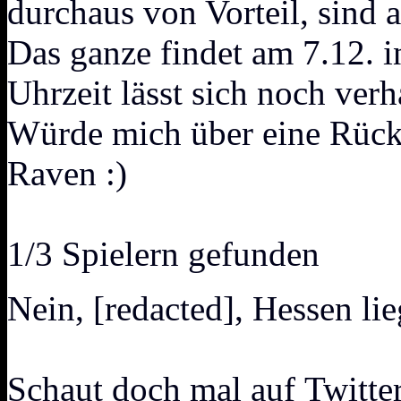
durchaus von Vorteil, sind
Das ganze findet am 7.12. in
Uhrzeit lässt sich noch ver
Würde mich über eine Rüc
Raven :)
1/3 Spielern gefunden
Nein, [redacted], Hessen li
Schaut doch mal auf
Twitte