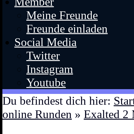
Member
Meine Freunde
Freunde einladen
Social Media
Twitter
Instagram
Youtube
Du befindest dich hier:
Star
online Runden
»
Exalted 2