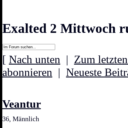
Exalted 2 Mittwoch 
[
Nach unten
|
Zum letzten
abonnieren
|
Neueste Beitr
Veantur
36, Männlich